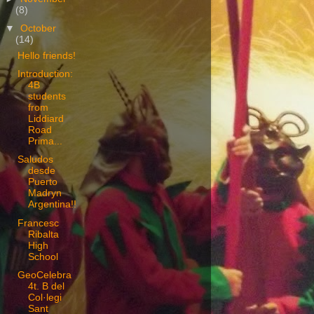
(8)
▼
October
(14)
Hello friends!
Introduction:
4B
students
from
Liddiard
Road
Prima...
Saludos
desde
Puerto
Madryn
Argentina!!
Francesc
Ribalta
High
School
GeoCelebra
4t. B del
Col·legi
Sant