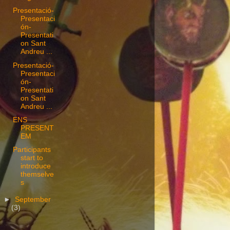
Presentació-
Presentaci
ón-
Presentati
on Sant
Andreu ...
Presentació-
Presentaci
ón-
Presentati
on Sant
Andreu ...
ENS
PRESENT
EM
Participants
start to
introduce
themselve
s
►
September
(3)