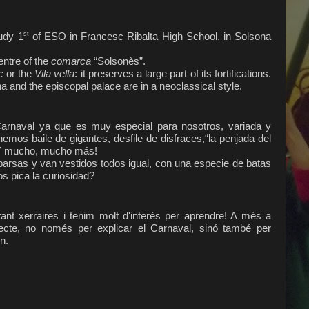
udy 1
of ESO in Francesc Ribalta High School, in Solsona
st
entre of the
comarca
“Solsonès”.
c
or the
Vila vella
: it preserves a large part of its fortifications.
 and the episcopal palace are in a neoclassical style.
Carnaval ya que es muy especial para nosotros, variada y
nemos baile de gigantes, desfile de disfraces,“la penjada del
 ¡Y mucho, mucho más!
arsas y van vestidos todos igual, con una especie de batas
s pica la curiosidad?
ant xerraires i tenim molt d'interès per aprendre! A més a
cte, no només per explicar el Carnaval, sinó també per
n.