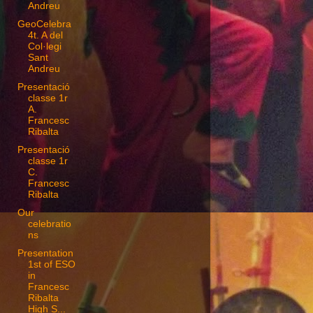
Andreu
GeoCelebra
4t. A del
Col·legi
Sant
Andreu
Presentació
classe 1r
A.
Francesc
Ribalta
Presentació
classe 1r
C.
Francesc
Ribalta
Our
celebratio
ns
Presentation
1st of ESO
in
Francesc
Ribalta
High S...