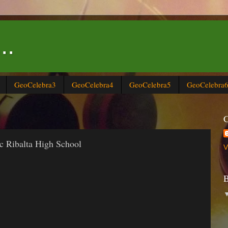
..
GeoCelebra3
GeoCelebra4
GeoCelebra5
GeoCelebra
C
sc Ribalta High School
V
B