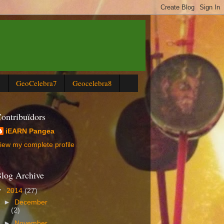
6
GeoCelebra7
Geocelebra8
ontribuïdors
iEARN Pangea
iew my complete profile
log Archive
▼
2014
(27)
►
December
(2)
►
November