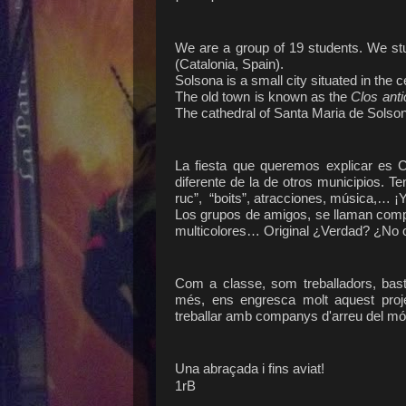
We are a group of 19 students. We st
(Catalonia, Spain).
Solsona is a small city situated in the c
The old town is known as the
Clos anti
The cathedral of Santa Maria de Solsona
La fiesta que queremos explicar es 
diferente de la de otros municipios. Te
ruc”, “boits”, atracciones, música,…
Los grupos de amigos, se llaman comp
multicolores… Original ¿Verdad? ¿No o
Com a classe, som treballadors, bast
més, ens engresca molt aquest proje
treballar amb companys d'arreu del mó
Una abraçada i fins aviat!
1rB