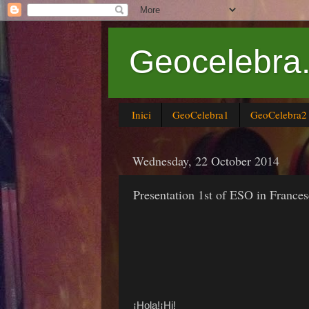
Geocelebra.
Inici
GeoCelebra1
GeoCelebra2
Wednesday, 22 October 2014
Presentation 1st of ESO in France
¡Hola!¡Hi!